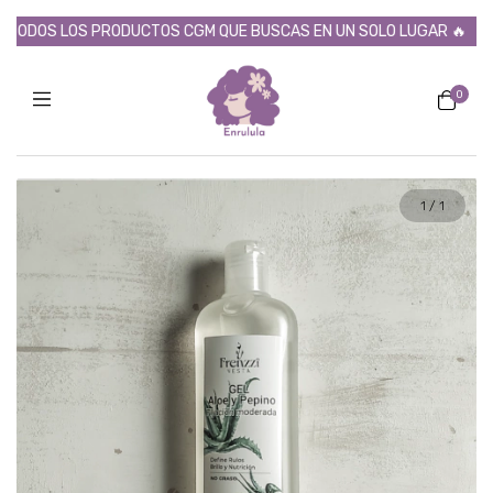
ODOS LOS PRODUCTOS CGM QUE BUSCAS EN UN SOLO LUGAR 🔥
✨ 
0
1
/
1