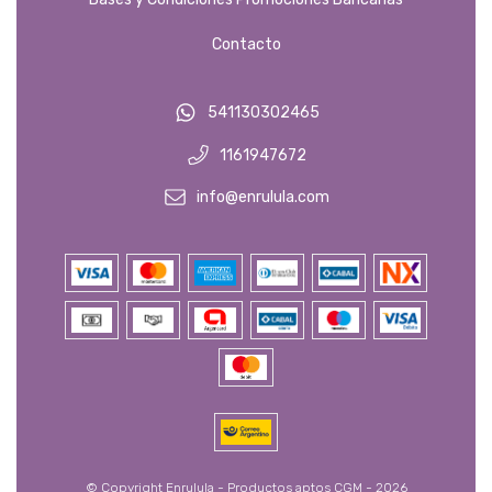
Contacto
541130302465
1161947672
info@enrulula.com
© Copyright Enrulula - Productos aptos CGM - 2026