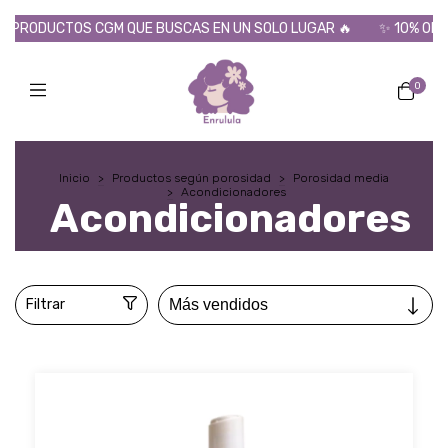
CTOS CGM QUE BUSCAS EN UN SOLO LUGAR 🔥
✨ 10% OFF POR TR
0
Inicio
>
Productos según porosidad
>
Porosidad media
>
Acondicionadores
Acondicionadores
Filtrar