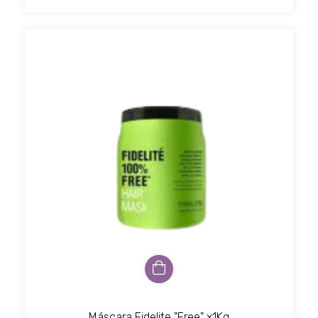
Máscara Fidelite "Free" x1Kg