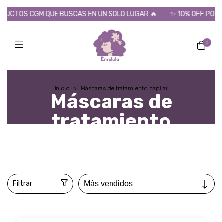
UE BUSCAS EN UN SOLO LUGAR 🔥
✨ 10% OFF POR TRANSFERENCI
0
Inicio
>
Máscaras de tratamiento capilar
Máscaras de
tratamiento
capilar
Filtrar