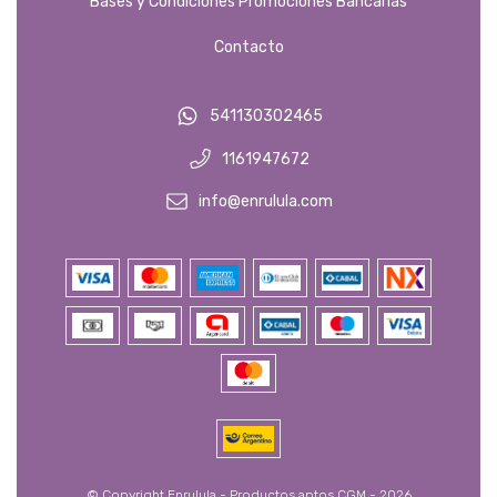
Bases y Condiciones Promociones Bancarias
Contacto
541130302465
1161947672
info@enrulula.com
© Copyright Enrulula - Productos aptos CGM - 2026