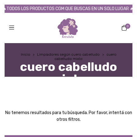
🔥TODOS LOS PRODUCTOS CGM QUE BUSCAS EN UN SOLO LUGAR 🔥
0
Inicio
>
Limpiadores según cuero cabelludo
>
cuero
cabelludo mixto
cuero cabelludo
mixto
No tenemos resultados para tu búsqueda. Por favor, intentá con
otros filtros.