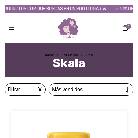
M QUE BUSCAS EN UN SOLO LUGAR 🔥
✨ 10% OFF POR TRANSFEREN
0
Inicio
>
Por Marca
>
Skala
Skala
Filtrar