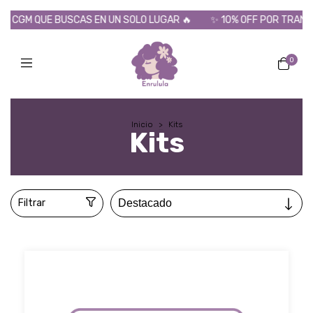
BUSCAS EN UN SOLO LUGAR 🔥
✨ 10% OFF POR TRANSFERENCIA - 
0
Inicio
>
Kits
Kits
Filtrar