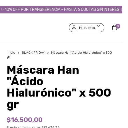
 OFF POR TRANSFERENCIA - HASTA 6 CUOTAS SIN INTERÉS ✨
🔥T
0
Mi cuenta
Inicio
>
BLACK FRIDAY
>
Máscara Han "Ácido Hialurónico" x 500
gr
Máscara Han
"Ácido
Hialurónico" x 500
gr
$16.500,00
Precio sin impuestos
$13.636,36