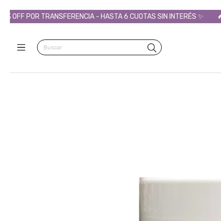
FF POR TRANSFERENCIA - HASTA 6 CUOTAS SIN INTERÉS ✨
🔥TODO