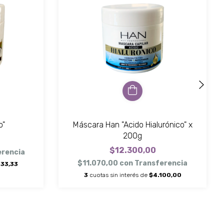
o"
Máscara Han "Acido Hialurónico" x
200g
$12.300,00
erencia
$11.070,00
con
Transferencia
833,33
3
cuotas sin interés de
$4.100,00