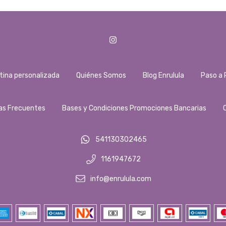
tina personalizada
Quiénes Somos
Blog Enrulula
Paso a 
as Frecuentes
Bases y Condiciones Promociones Bancarias
541130302465
1161947672
info@enrulula.com