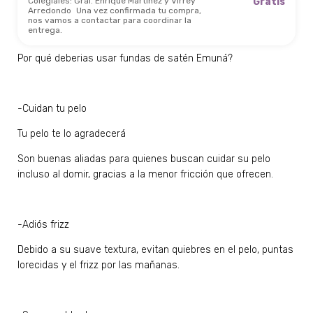
Colegiales: Gral. Enrique Martinez y Virrey
Gratis
Arredondo
Una vez confirmada tu compra,
nos vamos a contactar para coordinar la
entrega.
Por qué deberias usar fundas de satén Emuná?
-Cuidan tu pelo
Tu pelo te lo agradecerá
Son buenas aliadas para quienes buscan cuidar su pelo
incluso al domir, gracias a la menor fricción que ofrecen.
-Adiós frizz
Debido a su suave textura, evitan quiebres en el pelo, puntas
lorecidas y el frizz por las mañanas.