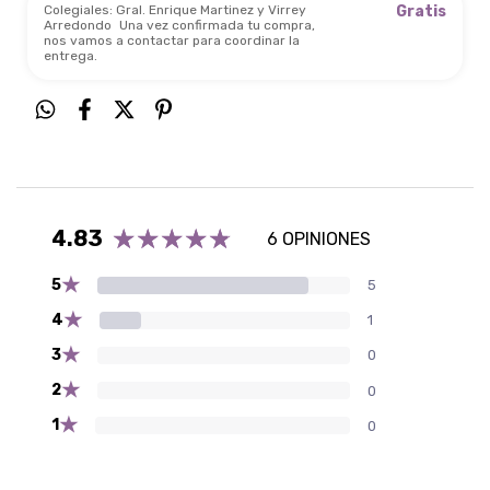
Colegiales: Gral. Enrique Martinez y Virrey
Gratis
Arredondo
Una vez confirmada tu compra,
nos vamos a contactar para coordinar la
entrega.
4.83
6 OPINIONES
★
5
5
★
4
1
★
3
0
★
2
0
★
1
0