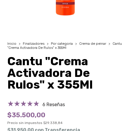
Inicio
>
Finalizadores
>
Por categoria
>
Crema de peinar
>
Cantu
"Crema Activadora De Rulos" x 355Ml
Cantu "Crema
Activadora De
Rulos" x 355Ml
6 Reseñas
$35.500,00
Precio sin impuestos
$29.338,84
$31.950,00
con
Transferencia