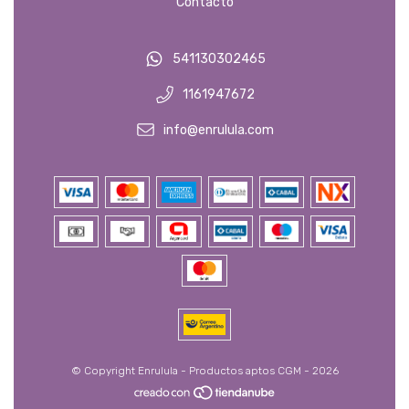
Contacto
541130302465
1161947672
info@enrulula.com
© Copyright Enrulula - Productos aptos CGM - 2026