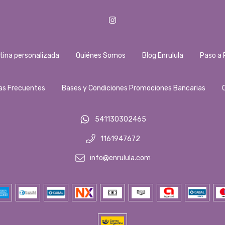
tina personalizada
Quiénes Somos
Blog Enrulula
Paso a 
as Frecuentes
Bases y Condiciones Promociones Bancarias
541130302465
1161947672
info@enrulula.com